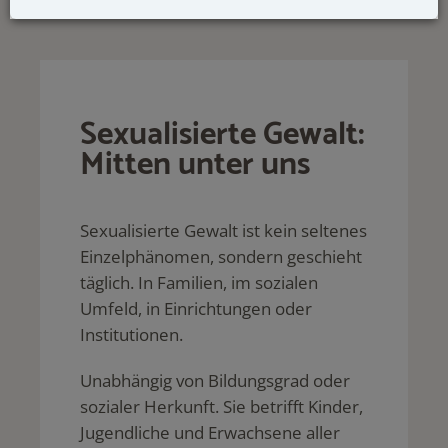
Sexualisierte Gewalt:
Mitten unter uns
Sexualisierte Gewalt ist kein seltenes
Einzelphänomen, sondern geschieht
täglich. In Familien, im sozialen
Umfeld, in Einrichtungen oder
Institutionen.
Unabhängig von Bildungsgrad oder
sozialer Herkunft. Sie betrifft Kinder,
Jugendliche und Erwachsene aller