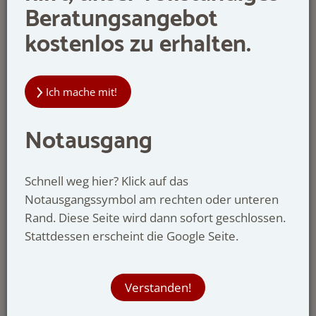
Beratungsangebot
NÖRDLICHES RUHRGEBIET
Wir geben Raum für
kostenlos zu erhalten.
Orientierung,
Mut, Gefühle,
Ich mache mit!
Wachstum.
Notausgang
Tel: 0251-4140555
Schnell weg hier? Klick auf das
Notausgangssymbol am rechten oder unteren
Angebote für Erwachsene, Jugendliche &
Rand. Diese Seite wird dann sofort geschlossen.
Kinder
Stattdessen erscheint die Google Seite.
Verstanden!