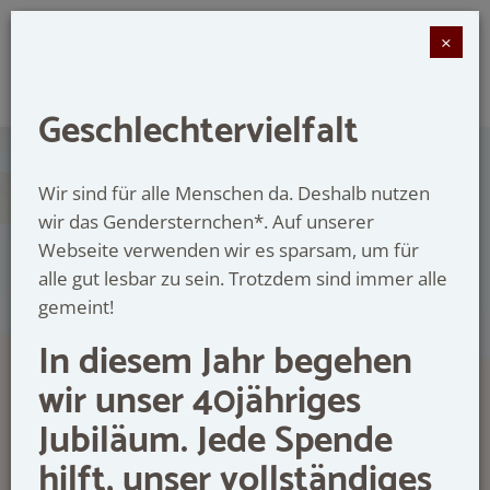
ZART
bitter
×
Beratungsstelle gegen
sexualisierte Gewalt
Geschlechtervielfalt
Wir sind für alle Menschen da. Deshalb nutzen
wir das Gendersternchen*. Auf unserer
Webseite verwenden wir es sparsam, um für
alle gut lesbar zu sein. Trotzdem sind immer alle
gemeint!
In diesem Jahr begehen
wir unser 40jähriges
Jubiläum. Jede Spende
hilft, unser vollständiges
MÜNSTER,
BORKEN, COESFELD,