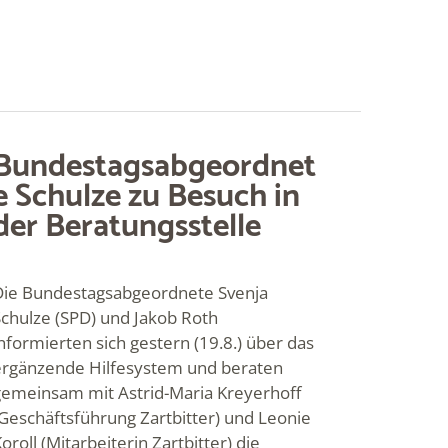
Bundestagsabgeordnet
e Schulze zu Besuch in
der Beratungsstelle
Die Bundestagsabgeordnete Svenja
Schulze (SPD) und Jakob Roth
nformierten sich gestern (19.8.) über das
ergänzende Hilfesystem und beraten
gemeinsam mit Astrid-Maria Kreyerhoff
Geschäftsführung Zartbitter) und Leonie
oroll (Mitarbeiterin Zartbitter) die