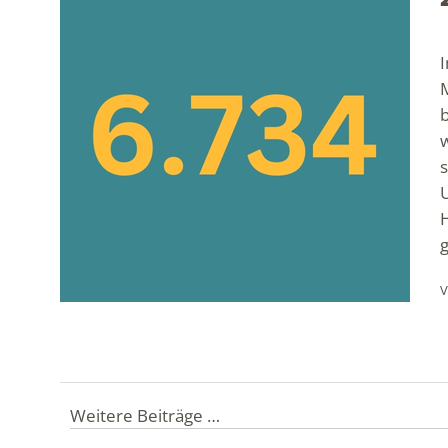
b
s
H
V
Weitere Beiträge …