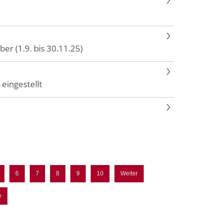
 (1.9. bis 30.11.25)
eingestellt
6
7
8
9
10
Weiter
e